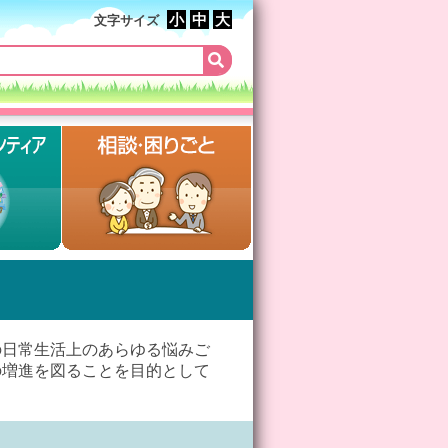
小
中
大
文字サイズ
日常生活上のあらゆる悩みご
の増進を図ることを目的として