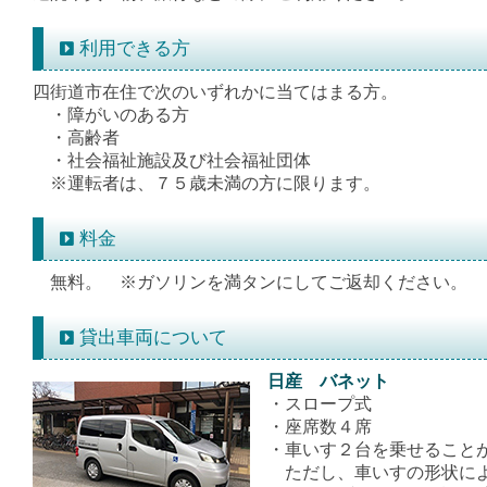
利用できる方
四街道市在住で次のいずれかに当てはまる方。
・障がいのある方
・高齢者
・社会福祉施設及び社会福祉団体
※運転者は、７５歳未満の方に限ります。
料金
無料。 ※ガソリンを満タンにしてご返却ください。
貸出車両について
日産 バネット
・スロープ式
・座席数４席
・車いす２台を乗せること
ただし、車いすの形状によ