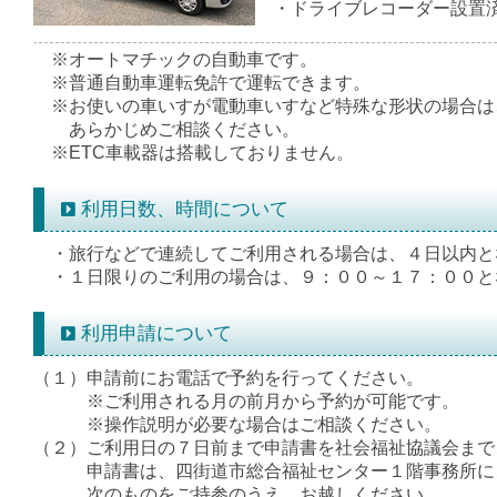
・ドライブレコーダー設置
※
オートマチックの自動車です。
※
普通自動車運転免許で運転できます。
※
お使いの車いすが電動車いすなど特殊な形状の場合は
あらかじめご相談ください。
※
ETC車載器は搭載しておりません。
利用日数、時間について
・旅行などで連続してご利用される場合は、４日以内と
・１日限りのご利用の場合は、９：００～１７：００と
利用申請について
（１）申請前にお電話で予約を行ってください。
※ご利用される月の前月から予約が可能です。
※操作説明が必要な場合はご相談ください。
（２）ご利用日の７日前まで申請書を社会福祉協議会まで
申請書は、四街道市総合福祉センター１階事務所にご
次のものをご持参のうえ、お越しください。