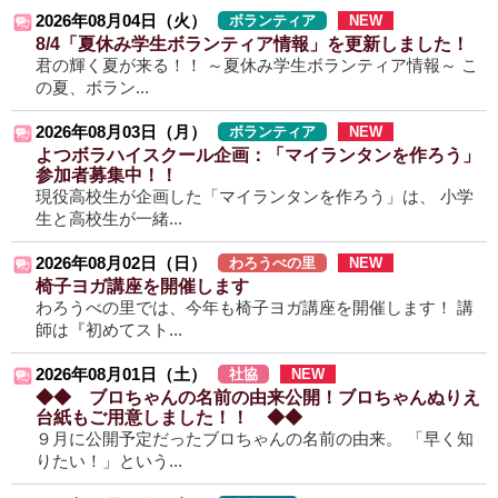
2026年08月04日（火）
ボランティア
NEW
8/4「夏休み学生ボランティア情報」を更新しました！
君の輝く夏が来る！！ ～夏休み学生ボランティア情報～ こ
の夏、ボラン...
2026年08月03日（月）
ボランティア
NEW
よつボラハイスクール企画：「マイランタンを作ろう」
参加者募集中！！
現役高校生が企画した「マイランタンを作ろう」は、 小学
生と高校生が一緒...
2026年08月02日（日）
わろうべの里
NEW
椅子ヨガ講座を開催します
わろうべの里では、今年も椅子ヨガ講座を開催します！ 講
師は『初めてスト...
2026年08月01日（土）
社協
NEW
◆◆ ブロちゃんの名前の由来公開！ブロちゃんぬりえ
台紙もご用意しました！！ ◆◆
９月に公開予定だったブロちゃんの名前の由来。 「早く知
りたい！」という...